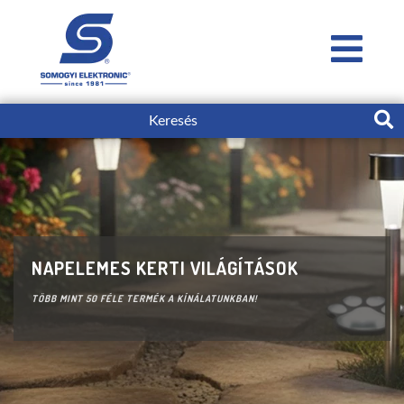
MÁR ELÉRHETŐEK KÍNÁLATUNKBAN A
HŰTÉSTECHNIKAI TERMÉKEK SZÉLES
NAPELEMES KERTI VILÁGÍTÁSOK
MÁR ELÉRHETŐEK KÍNÁLATUNKBAN A
HŰTÉSTECHNIKAI TERMÉKEK SZÉLES
MIDEA HÁZTARTÁSI KISGÉPEK!
VÁLASZTÉKA
MIDEA HÁZTARTÁSI KISGÉPEK!
VÁLASZTÉKA
TÖBB MINT 50 FÉLE TERMÉK A KÍNÁLATUNKBAN!