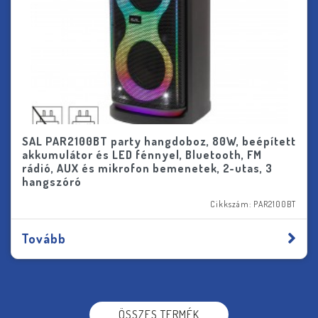
SAL PAR2100BT party hangdoboz, 80W, beépített
akkumulátor és LED fénnyel, Bluetooth, FM
rádió, AUX és mikrofon bemenetek, 2-utas, 3
hangszóró
Cikkszám: PAR2100BT
Tovább
ÖSSZES TERMÉK