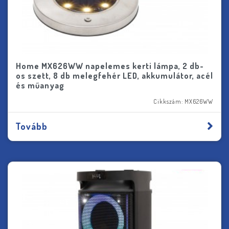
Home MX626WW napelemes kerti lámpa, 2 db-
os szett, 8 db melegfehér LED, akkumulátor, acél
és műanyag
Cikkszám: MX626WW
Tovább