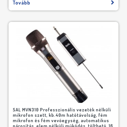
Tovább
SAL MVN310 Professzionális vezeték nélküli
mikrofon szett, kb.40m hatótávolság, fém
mikrofon és fém vevőegység, automatikus
párosítás, elem nélküli működés, tölthető, 16