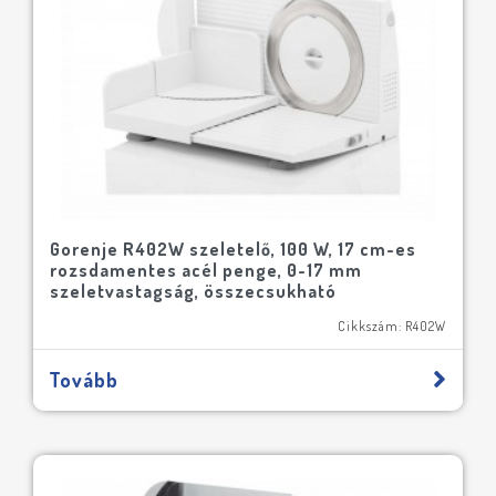
Gorenje R402W szeletelő, 100 W, 17 cm-es
rozsdamentes acél penge, 0-17 mm
szeletvastagság, összecsukható
Cikkszám: R402W
Tovább