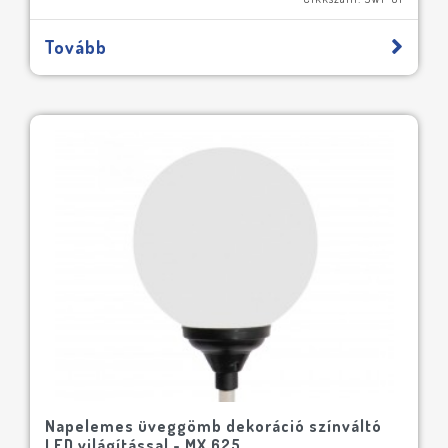
Tovább
Napelemes üveggömb dekoráció színváltó
LED világítással - MX 625