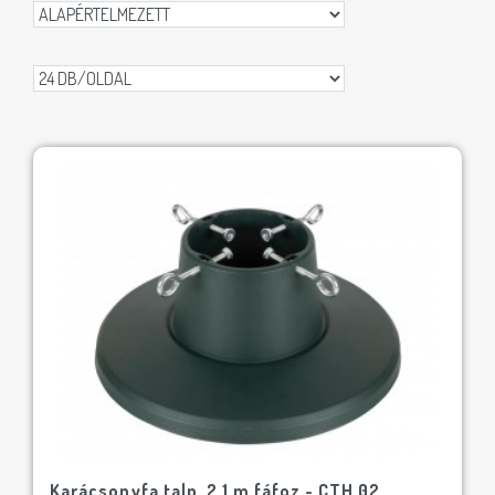
Karácsonyfa talp, 2,1 m fáfoz - CTH 02