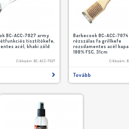
ok BC-ACC-7027 army
Barbecook BC-ACC-7074
kétfunkciós tisztítókefe,
rézszálas fa grillkefe
ntes acél, khaki zöld
rozsdamentes acél kapa
100% FSC, 31cm
Cikkszám: BC-ACC-7027
Cikkszám: 
Tovább