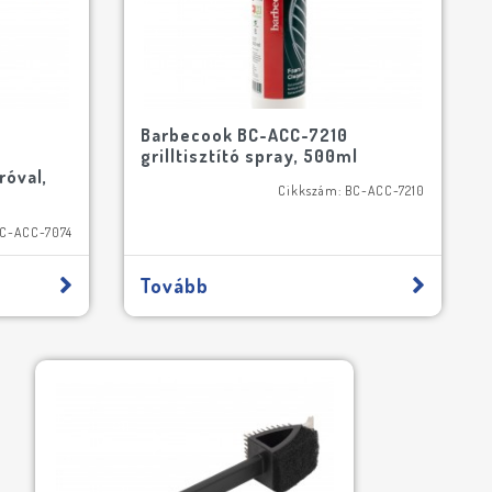
Barbecook BC-ACC-7210
grilltisztító spray, 500ml
róval,
Cikkszám: BC-ACC-7210
BC-ACC-7074
Tovább