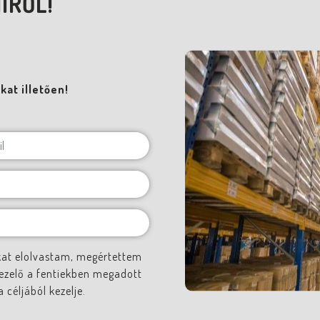
IRŐL!
at illetően!
kat elolvastam, megértettem
ezelő a fentiekben megadott
céljából kezelje.