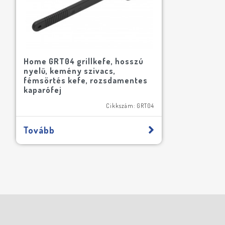
Home GRT04 grillkefe, hosszú
nyelű, kemény szivacs,
fémsörtés kefe, rozsdamentes
kaparófej
Cikkszám: GRT04
Tovább