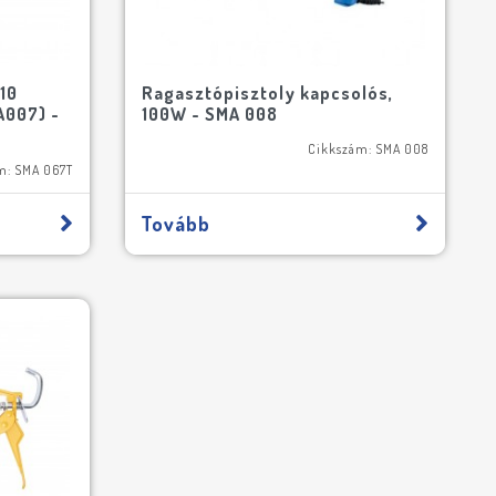
10
Ragasztópisztoly kapcsolós,
007) -
100W - SMA 008
Cikkszám: SMA 008
m: SMA 067T
Tovább