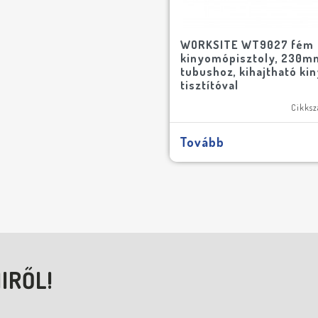
WORKSITE WT9027 fém
kinyomópisztoly, 230m
tubushoz, kihajtható ki
tisztítóval
Cikks
Tovább
IRŐL!