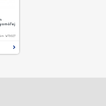
m
nyomófej
zám: WT9027