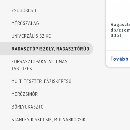
ZSUGORCSŐ
MÉRŐSZALAG
Ragaszt
db/csom
005T
UNIVERZÁLIS SZIKE
RAGASZTÓPISZOLY, RAGASZTÓRÚD
Tovább
FORRASZTÓPÁKA-ÁLLOMÁS,
TARTOZÉK
MULTI TESZTER, FÁZISKERESŐ
MÉRŐZSINÓR
BŐRLYUKASZTÓ
STANLEY KISKOCSIK, MOLNÁRKOCSIK