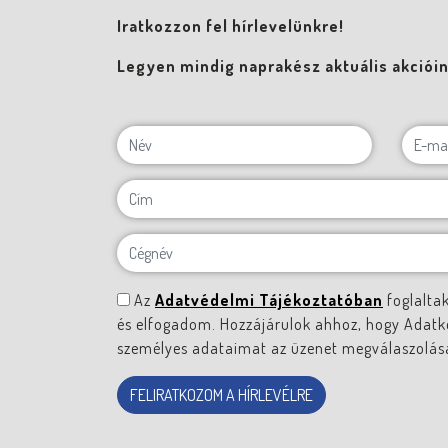
Iratkozzon fel hírlevelünkre!
Legyen mindig naprakész aktuális akcióink
Az
Adatvédelmi Tájékoztatóban
foglalta
és elfogadom. Hozzájárulok ahhoz, hogy Adatk
személyes adataimat az üzenet megválaszolása 
FELIRATKOZOM A HÍRLEVÉLRE