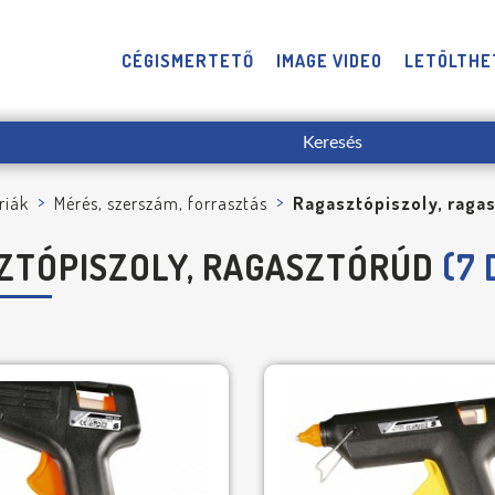
CÉGISMERTETŐ
IMAGE VIDEO
LETÖLTHE
riák
Mérés, szerszám, forrasztás
Ragasztópiszoly, raga
ZTÓPISZOLY, RAGASZTÓRÚD
(7 