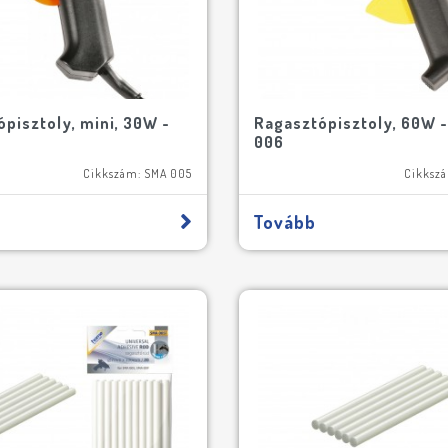
pisztoly, mini, 30W -
Ragasztópisztoly, 60W 
006
Cikkszám: SMA 005
Cikksz
Tovább