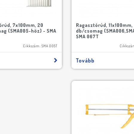
órúd, 7x100mm, 20
Ragasztórúd, 11x100mm, 
ag (SMA005-höz) - SMA
db/csomag (SMA006,SMA
SMA 067T
Cikkszám: SMA 005T
Cikkszá
Tovább